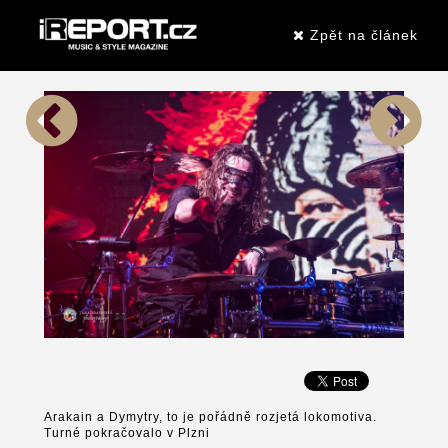
Zpět na článek
Arakain a Dymytry, to je pořádně rozjetá lokomotiva.
Turné pokračovalo v Plzni