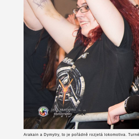
Arakain a Dymytry, to je pořádně rozjetá lokomotiva. Turn