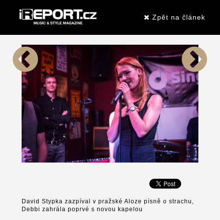
Zpět na článek
David Stypka zazpíval v pražské Aloze písně o strachu,
Debbi zahrála poprvé s novou kapelou