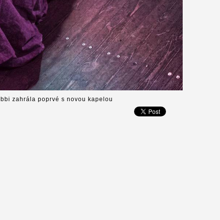
ebbi zahrála poprvé s novou kapelou