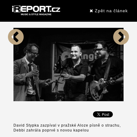
Zpět na článek
David Stypka zazpíval v pražské Aloze písně o strachu,
Debbi zahrála poprvé s novou kapelou