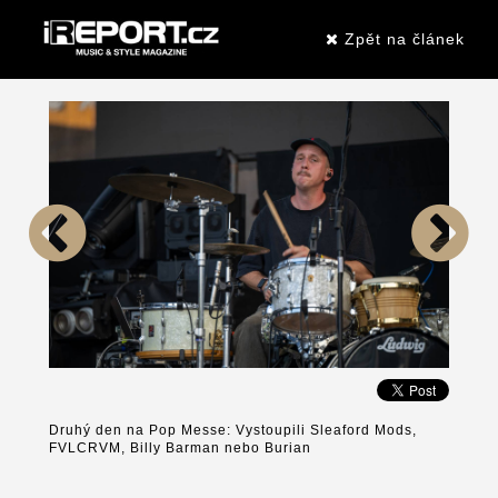
Zpět na článek
Druhý den na Pop Messe: Vystoupili Sleaford Mods,
FVLCRVM, Billy Barman nebo Burian