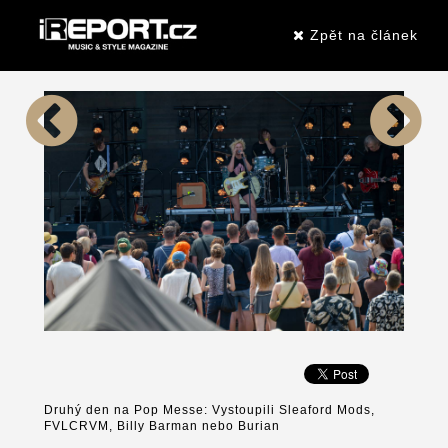
Zpět na článek
Druhý den na Pop Messe: Vystoupili Sleaford Mods,
FVLCRVM, Billy Barman nebo Burian