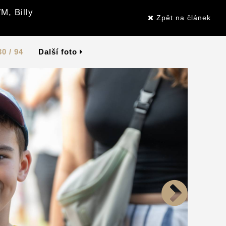
M, Billy
Zpět na článek
30 / 94
Další foto