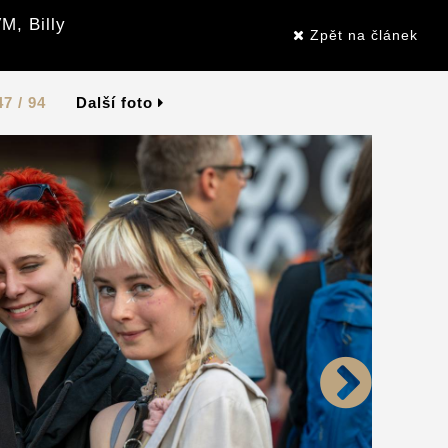
M, Billy
Zpět na článek
47 / 94
Další foto