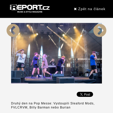
Zpět na článek
Druhý den na Pop Messe: Vystoupili Sleaford Mods,
FVLCRVM, Billy Barman nebo Burian