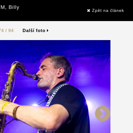
M, Billy
Zpět na článek
74 / 94
Další foto