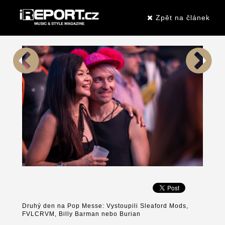
Zpět na článek
Druhý den na Pop Messe: Vystoupili Sleaford Mods,
FVLCRVM, Billy Barman nebo Burian