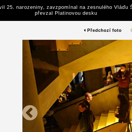
avil 25. narozeniny, zavzpomínal na zesnulého Vláďu 
převzal Platinovou desku
Předchozí foto