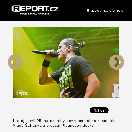
Zpět na článek
Harlej slavil 25. narozeniny, zavzpomínal na zesnulého
Vláďu Šafránka a převzal Platinovou desku