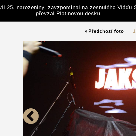
avil 25. narozeniny, zavzpomínal na zesnulého Vláďu 
převzal Platinovou desku
Předchozí foto
1