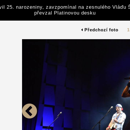
avil 25. narozeniny, zavzpomínal na zesnulého Vláďu 
převzal Platinovou desku
Předchozí foto
1