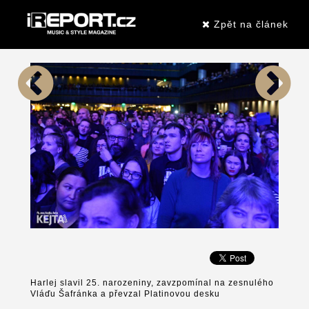
Zpět na článek
Harlej slavil 25. narozeniny, zavzpomínal na zesnulého
Vláďu Šafránka a převzal Platinovou desku