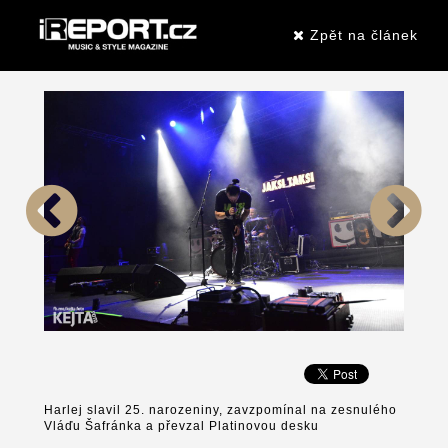
Zpět na článek
Harlej slavil 25. narozeniny, zavzpomínal na zesnulého
Vláďu Šafránka a převzal Platinovou desku