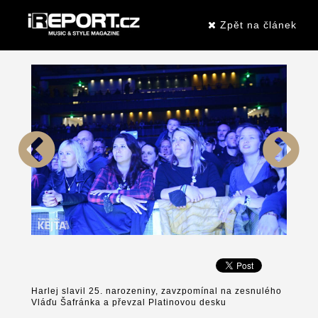
Zpět na článek
Harlej slavil 25. narozeniny, zavzpomínal na zesnulého
Vláďu Šafránka a převzal Platinovou desku