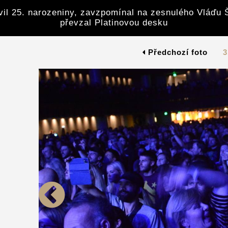
avil 25. narozeniny, zavzpomínal na zesnulého Vláďu 
převzal Platinovou desku
Předchozí foto
3