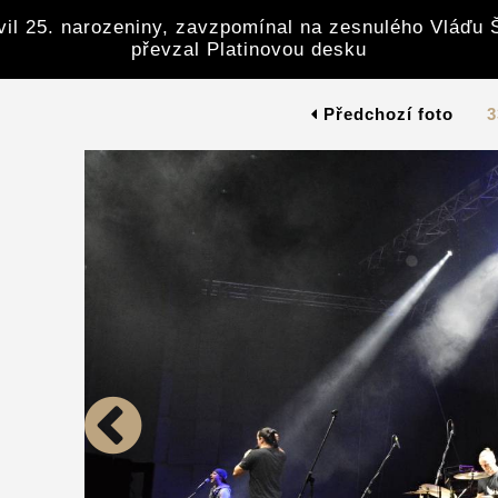
avil 25. narozeniny, zavzpomínal na zesnulého Vláďu 
převzal Platinovou desku
Předchozí foto
3