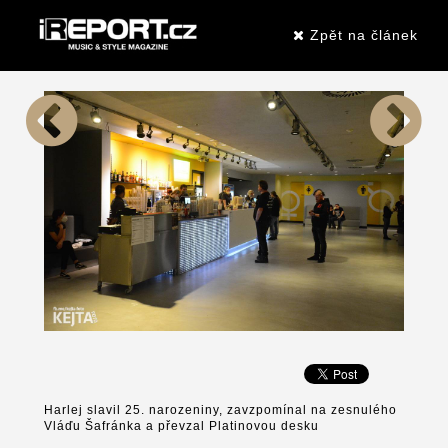
Zpět na článek
Harlej slavil 25. narozeniny, zavzpomínal na zesnulého
Vláďu Šafránka a převzal Platinovou desku