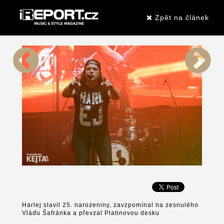
Zpět na článek
Harlej slavil 25. narozeniny, zavzpomínal na zesnulého
Vláďu Šafránka a převzal Platinovou desku