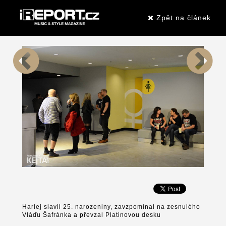
Zpět na článek
Harlej slavil 25. narozeniny, zavzpomínal na zesnulého
Vláďu Šafránka a převzal Platinovou desku