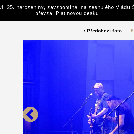
avil 25. narozeniny, zavzpomínal na zesnulého Vláďu 
převzal Platinovou desku
Předchozí foto
5