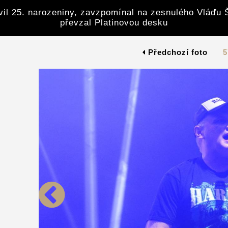
avil 25. narozeniny, zavzpomínal na zesnulého Vláďu 
převzal Platinovou desku
Předchozí foto
5