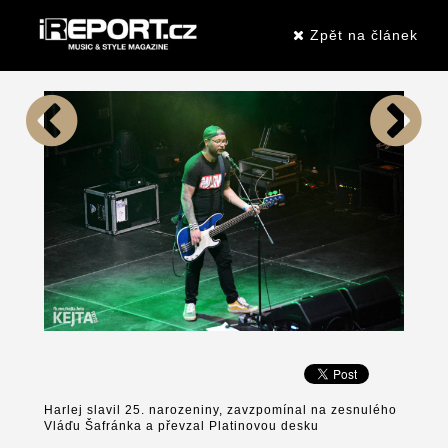
Zpět na článek
Harlej slavil 25. narozeniny, zavzpomínal na zesnulého
Vláďu Šafránka a převzal Platinovou desku