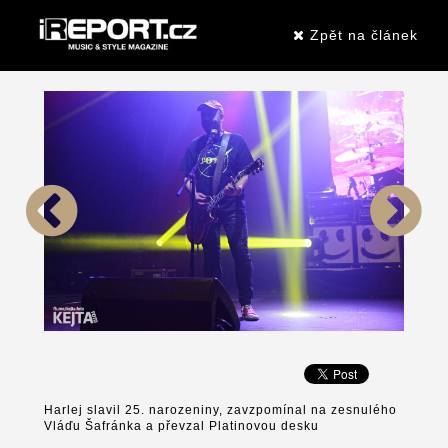
Zpět na článek
Harlej slavil 25. narozeniny, zavzpomínal na zesnulého
Vláďu Šafránka a převzal Platinovou desku