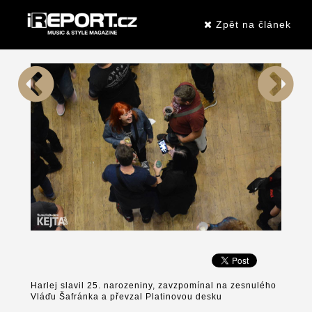
Zpět na článek
Harlej slavil 25. narozeniny, zavzpomínal na zesnulého
Vláďu Šafránka a převzal Platinovou desku