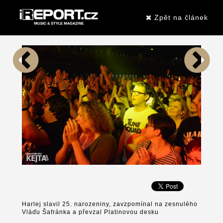
Zpět na článek
Harlej slavil 25. narozeniny, zavzpomínal na zesnulého
Vláďu Šafránka a převzal Platinovou desku