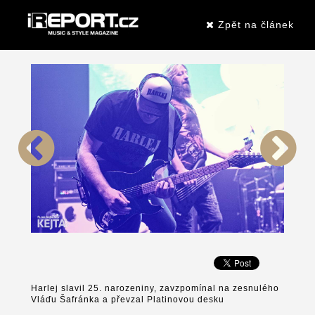
Zpět na článek
Harlej slavil 25. narozeniny, zavzpomínal na zesnulého
Vláďu Šafránka a převzal Platinovou desku