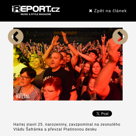
Zpět na článek
Harlej slavil 25. narozeniny, zavzpomínal na zesnulého
Vláďu Šafránka a převzal Platinovou desku