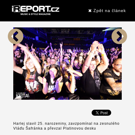
Zpět na článek
Harlej slavil 25. narozeniny, zavzpomínal na zesnulého
Vláďu Šafránka a převzal Platinovou desku