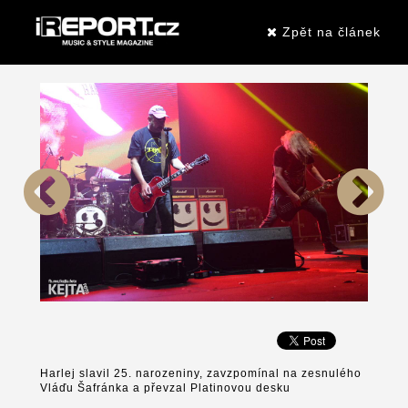
Zpět na článek
Harlej slavil 25. narozeniny, zavzpomínal na zesnulého
Vláďu Šafránka a převzal Platinovou desku