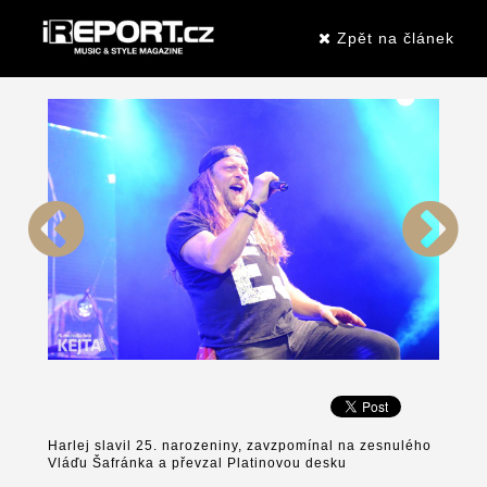
Zpět na článek
Harlej slavil 25. narozeniny, zavzpomínal na zesnulého
Vláďu Šafránka a převzal Platinovou desku