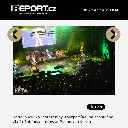
Zpět na článek
Harlej slavil 25. narozeniny, zavzpomínal na zesnulého
Vláďu Šafránka a převzal Platinovou desku