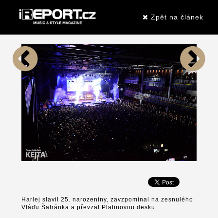
Zpět na článek
Harlej slavil 25. narozeniny, zavzpomínal na zesnulého
Vláďu Šafránka a převzal Platinovou desku