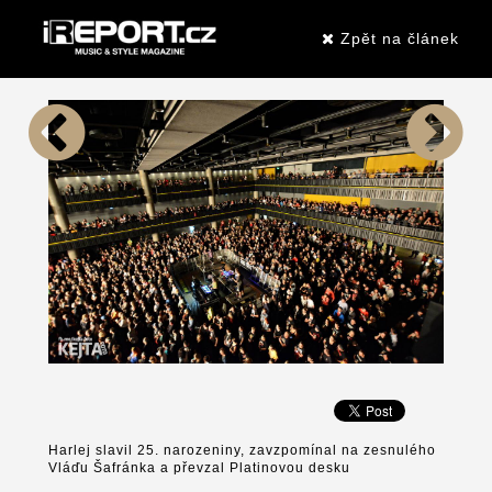
Zpět na článek
Harlej slavil 25. narozeniny, zavzpomínal na zesnulého
Vláďu Šafránka a převzal Platinovou desku