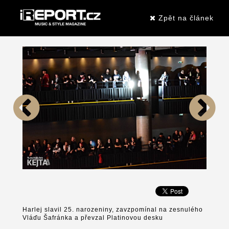
Zpět na článek
Harlej slavil 25. narozeniny, zavzpomínal na zesnulého
Vláďu Šafránka a převzal Platinovou desku