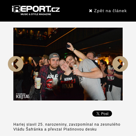
Zpět na článek
Harlej slavil 25. narozeniny, zavzpomínal na zesnulého
Vláďu Šafránka a převzal Platinovou desku