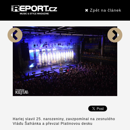
Zpět na článek
Harlej slavil 25. narozeniny, zavzpomínal na zesnulého
Vláďu Šafránka a převzal Platinovou desku