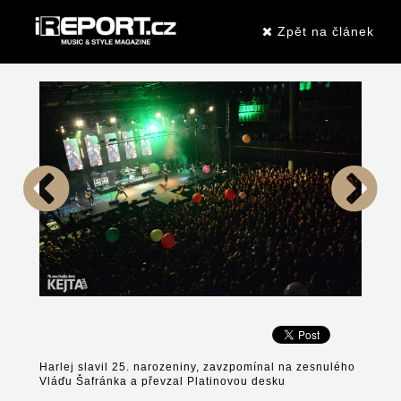
Zpět na článek
Harlej slavil 25. narozeniny, zavzpomínal na zesnulého
Vláďu Šafránka a převzal Platinovou desku