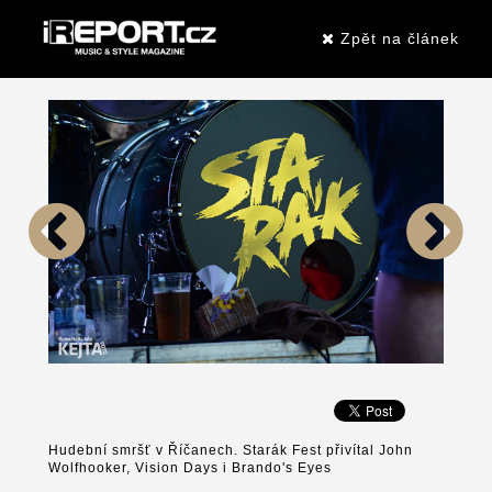
Zpět na článek
Hudební smršť v Říčanech. Starák Fest přivítal John
Wolfhooker, Vision Days i Brando's Eyes