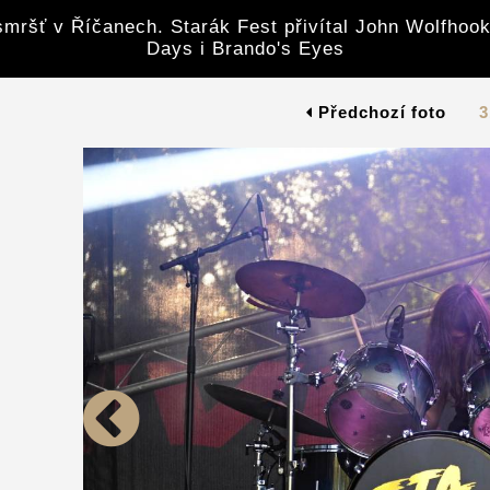
mršť v Říčanech. Starák Fest přivítal John Wolfhook
Days i Brando's Eyes
Předchozí foto
3