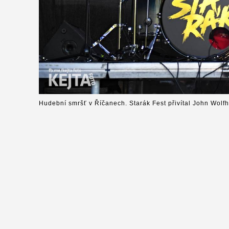
Hudební smršť v Říčanech. Starák Fest přivítal John Wolfh