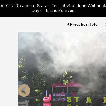
mršť v Říčanech. Starák Fest přivítal John Wolfhook
Days i Brando's Eyes
Předchozí foto