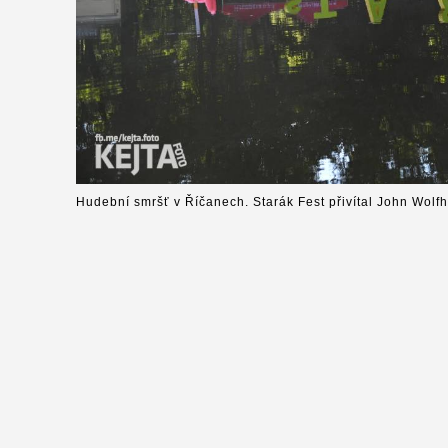
Hudební smršť v Říčanech. Starák Fest přivítal John Wolfh