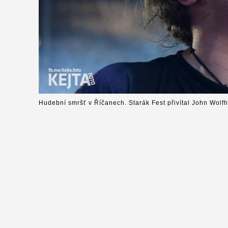
Hudební smršť v Říčanech. Starák Fest přivítal John Wolfh