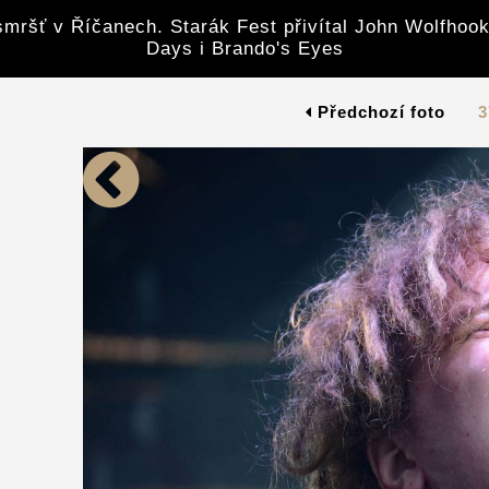
mršť v Říčanech. Starák Fest přivítal John Wolfhook
Days i Brando's Eyes
Předchozí foto
3