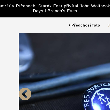
mršť v Říčanech. Starák Fest přivítal John Wolfhook
Days i Brando's Eyes
Předchozí foto
3