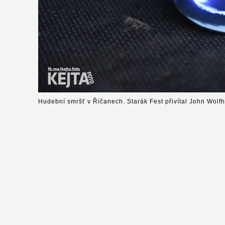
Hudební smršť v Říčanech. Starák Fest přivítal John Wolfh