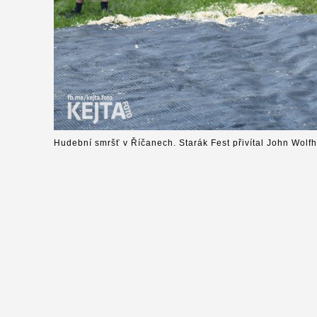
Hudební smršť v Říčanech. Starák Fest přivítal John Wolfh