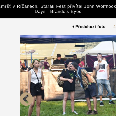
mršť v Říčanech. Starák Fest přivítal John Wolfhook
Days i Brando's Eyes
Předchozí foto
4