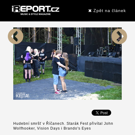
Zpět na článek
Hudební smršť v Říčanech. Starák Fest přivítal John
Wolfhooker, Vision Days i Brando's Eyes