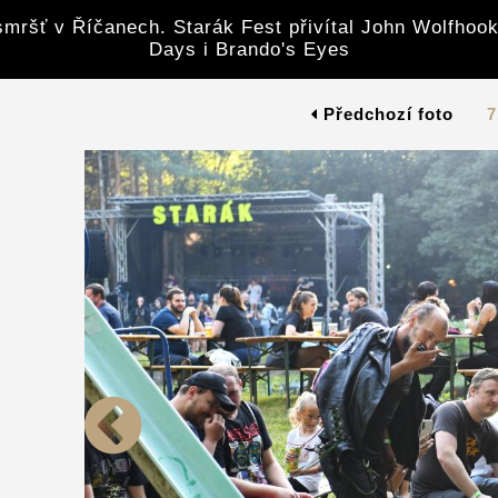
mršť v Říčanech. Starák Fest přivítal John Wolfhook
Days i Brando's Eyes
Předchozí foto
7