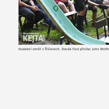
Hudební smršť v Říčanech. Starák Fest přivítal John Wolfh